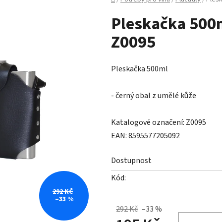
Pleskačka 500m
Z0095
Pleskačka 500ml
- černý obal z umělé kůže
Katalogové označení: Z0095
EAN: 8595577205092
Dostupnost
Kód:
292 KČ
–33 %
292 Kč
–33 %