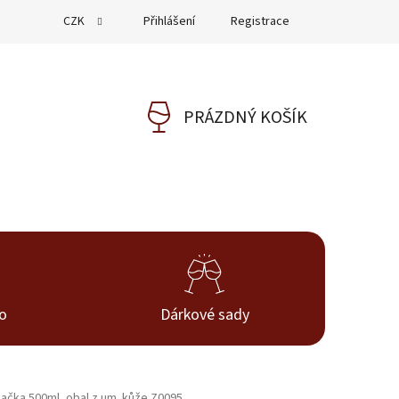
CZK
Přihlášení
Registrace
PRÁZDNÝ KOŠÍK
NÁKUPNÍ
KOŠÍK
no
Dárkové sady
ačka 500ml, obal z um. kůže Z0095