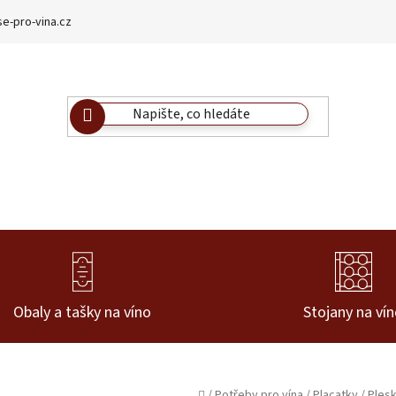
e-pro-vina.cz
Obaly a tašky na víno
Stojany na ví
Domů
/
Potřeby pro vína
/
Placatky
/
Plesk